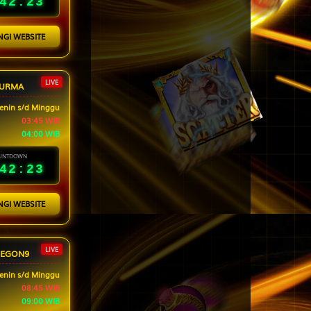
42:20
GI WEBSITE
LIVE
URMA
enin s/d Minggu
03:45 WIB
04:00 WIB
UNTDOWN
42:20
GI WEBSITE
LIVE
EGON9
enin s/d Minggu
08:45 WIB
09:00 WIB