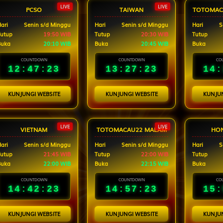
LIVE
LIVE
PCSO
TAIWAN
TOTOMAC
ari
Senin s/d Minggu
Hari
Senin s/d Minggu
Hari
S
Tutup
19:50 WIB
Tutup
20:30 WIB
Tutup
Buka
20:10 WIB
Buka
20:45 WIB
Buka
COUNTDOWN
COUNTDOWN
CO
12:47:20
13:27:20
14:
KUNJUNGI WEBSITE
KUNJUNGI WEBSITE
KUNJUN
LIVE
LIVE
VIETNAM
TOTOMACAU22 MALAM
HO
ari
Senin s/d Minggu
Hari
Senin s/d Minggu
Hari
S
Tutup
21:45 WIB
Tutup
22:00 WIB
Tutup
Buka
22:00 WIB
Buka
22:15 WIB
Buka
COUNTDOWN
COUNTDOWN
CO
14:42:20
14:57:20
15:
KUNJUNGI WEBSITE
KUNJUNGI WEBSITE
KUNJUN