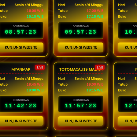
ari
Senin s/d Minggu
Hari
Senin s/d Minggu
Hari
S
Tutup
16:00 WIB
Tutup
17:00 WIB
Tutup
Buka
16:15 WIB
Buka
17:15 WIB
Buka
COUNTDOWN
COUNTDOWN
CO
08:57:20
09:57:20
10:
KUNJUNGI WEBSITE
KUNJUNGI WEBSITE
KUNJUN
LIVE
LIVE
MYANMAR
TOTOMACAU19 MALAM
ari
Senin s/d Minggu
Hari
Senin s/d Minggu
Hari
S
Tutup
18:45 WIB
Tutup
19:00 WIB
Tutup
Buka
19:00 WIB
Buka
19:15 WIB
Buka
COUNTDOWN
COUNTDOWN
CO
11:42:20
11:57:20
12:
KUNJUNGI WEBSITE
KUNJUNGI WEBSITE
KUNJUN