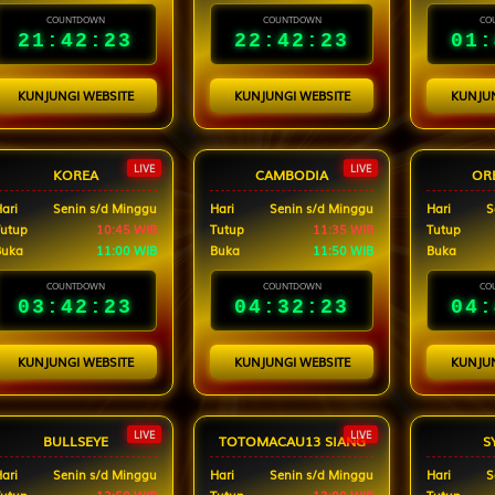
COUNTDOWN
COUNTDOWN
CO
21:42:20
22:42:20
01:
KUNJUNGI WEBSITE
KUNJUNGI WEBSITE
KUNJUN
LIVE
LIVE
KOREA
CAMBODIA
OR
ari
Senin s/d Minggu
Hari
Senin s/d Minggu
Hari
S
Tutup
10:45 WIB
Tutup
11:35 WIB
Tutup
Buka
11:00 WIB
Buka
11:50 WIB
Buka
COUNTDOWN
COUNTDOWN
CO
03:42:20
04:32:20
04:
KUNJUNGI WEBSITE
KUNJUNGI WEBSITE
KUNJUN
LIVE
LIVE
BULLSEYE
TOTOMACAU13 SIANG
S
ari
Senin s/d Minggu
Hari
Senin s/d Minggu
Hari
S