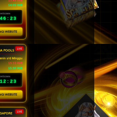
13:49 WIB
14:05 WIB
UNTDOWN
46:20
GI WEBSITE
LIVE
NA POOLS
enin s/d Minggu
15:15 WIB
15:30 WIB
UNTDOWN
12:20
GI WEBSITE
LIVE
NGAPORE